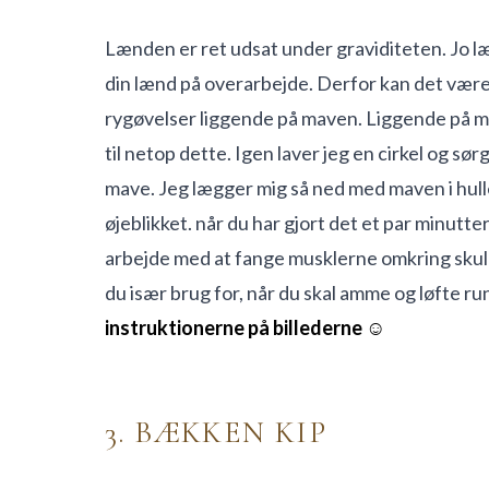
Lænden er ret udsat under graviditeten. Jo 
din lænd på overarbejde. Derfor kan det være 
rygøvelser liggende på maven. Liggende på m
til netop dette. Igen laver jeg en cirkel og sørge
mave. Jeg lægger mig så ned med maven i hull
øjeblikket. når du har gjort det et par minutt
arbejde med at fange musklerne omkring sku
du især brug for, når du skal amme og løfte ru
instruktionerne på billederne ☺
3. BÆKKEN KIP