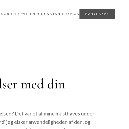
NSGRUPPER
VIDEN
PODCAST
SHOP
OM OS
BABYPAKKE
lser med din
pølsen? Det var et af mine musthaves under
rdi jeg elsker anvendeligheden af den, og