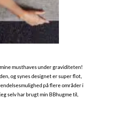
f mine musthaves under graviditeten!
den, og synes designet er super flot,
vendelsesmulighed på flere områder i
 jeg selv har brugt min BBhugme til,