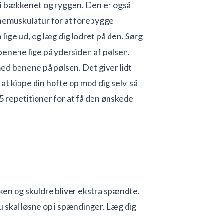
 i bækkenet og ryggen. Den er også
ernemuskulatur for at forebygge
ige ud, og læg dig lodret på den. Sørg
l benene lige på ydersiden af pølsen.
ed benene på pølsen. Det giver lidt
at kippe din hofte op mod dig selv, så
5 repetitioner for at få den ønskede
kken og skuldre bliver ekstra spændte.
du skal løsne op i spændinger. Læg dig