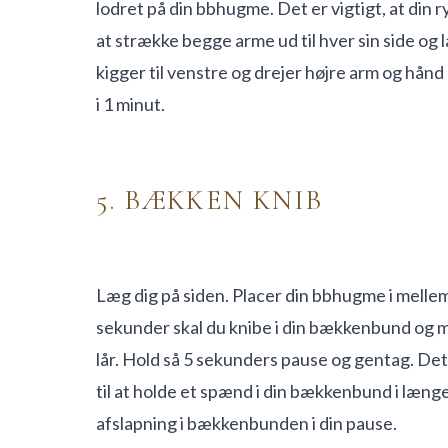
lodret på din bbhugme. Det er vigtigt, at din r
at strække begge arme ud til hver sin side og
kigger til venstre og drejer højre arm og hånd
i 1 minut.
5. BÆKKEN KNIB
Læg dig på siden. Placer din bbhugme i mellem
sekunder skal du knibe i din bækkenbund og m
lår. Hold så 5 sekunders pause og gentag. Det
til at holde et spænd i din bækkenbund i længe
afslapning i bækkenbunden i din pause.