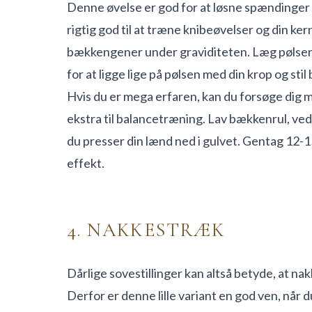
Denne øvelse er god for at løsne spændinger
rigtig god til at træne knibeøvelser og din k
bækkengener under graviditeten. Læg pølsen l
for at ligge lige på pølsen med din krop og sti
Hvis du er mega erfaren, kan du forsøge dig m
ekstra til balancetræning. Lav bækkenrul, ved 
du presser din lænd ned i gulvet. Gentag 12-1
effekt.
4. NAKKESTRÆK
Dårlige sovestillinger kan altså betyde, at na
Derfor er denne lille variant en god ven, når 