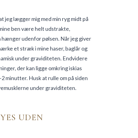
, at jeg lægger mig med min ryg midt på
 mine ben være helt udstrakte,
om hænger udenfor pølsen. Når jeg giver
mærke et stræk i mine haser, baglår og
namisk under graviditeten. Endvidere
ninger, der kan ligge omkring iskias
2 minutter. Husk at rulle om på siden
avemusklerne under graviditeten.
LYES UDEN