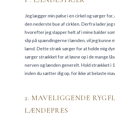
Jeg lægger min pølse i en cirkel og sørger for
den nederste bue af cirklen. Derfra lader jeg
hvorefter jeg slapper helt af i mine balder s
slip på spændingerne i lænden, vil jeg kunne 
lænd. Dette stræk sørger for at holde mig dy
sørger strækket for at løsne op i de mange lås
nerven og lænden generelt. Hold strækket i 1-
inden du sætter dig op, for ikke at belaste m
2. MAVELIGGENDE RYGF
LÆNDEPRES