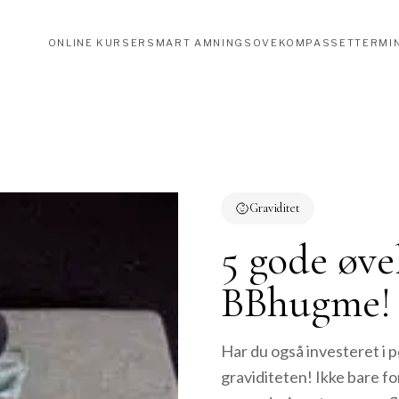
ONLINE KURSER
SMART AMNING
SOVEKOMPASSET
TERMI
Graviditet
5 gode øve
BBhugme!
Har du også investeret i 
graviditeten! Ikke bare fo