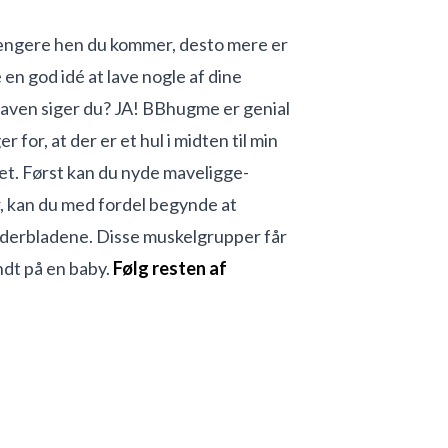
længere hen du kommer, desto mere er
en god idé at lave nogle af dine
aven siger du? JA! BBhugme er genial
r for, at der er et hul i midten til min
et. Først kan du nyde maveligge-
er, kan du med fordel begynde at
lderbladene. Disse muskelgrupper får
ndt på en baby.
Følg resten af