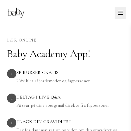
LÆR ONLINE
Baby Academy App!
SE KURSER GRATIS
1
Udviklet af jordemoder og fagpersoner
DELTAG I LIVE Q&A
2
Få svar på dine spørgsmål direkte fra fagpersoner
TRACK DIN GRAVIDITET
3
Dag for dag inspiration og viden om din graviditet og