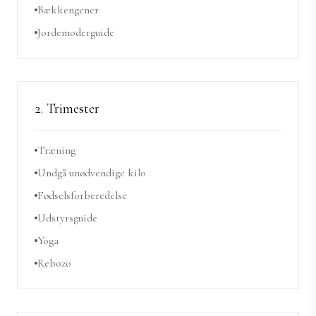
Bækkengener
Jordemoderguide
2. Trimester
Træning
Undgå unødvendige kilo
Fødselsforberedelse
Udstyrsguide
Yoga
Rebozo