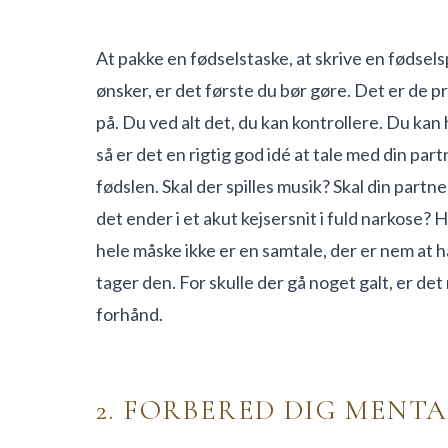
At pakke en fødselstaske, at skrive en fødsels
ønsker, er det første du bør gøre. Det er de p
på. Du ved alt det, du kan kontrollere. Du kan 
så er det en rigtig god idé at tale med din partn
fødslen. Skal der spilles musik? Skal din partn
det ender i et akut kejsersnit i fuld narkose?
hele måske ikke er en samtale, der er nem at ha
tager den. For skulle der gå noget galt, er det 
forhånd.
2. FORBERED DIG MENT