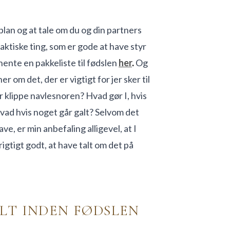
plan og at tale om du og din partners
raktiske ting, som er gode at have styr
hente en pakkeliste til fødslen
her
.
Og
er om det, der er vigtigt for jer sker til
er klippe navlesnoren? Hvad gør I, hvis
 Hvad hvis noget går galt? Selvom det
ve, er min anbefaling alligevel, at I
rigtigt godt, at have talt om det på
ALT INDEN FØDSLEN