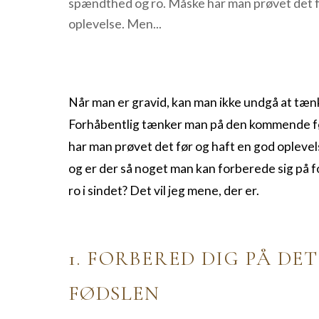
spændthed og ro. Måske har man prøvet det f
oplevelse. Men...
Når man er gravid, kan man ikke undgå at tæ
Forhåbentlig tænker man på den kommende f
har man prøvet det før og haft en god opleve
og er der så noget man
kan forberede sig på fo
ro i sindet?
Det vil jeg mene, der er.
1. FORBERED DIG PÅ DE
FØDSLEN