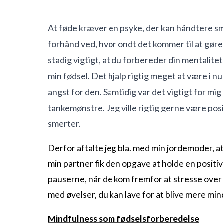
At føde kræver en psyke, der kan håndtere s
forhånd ved, hvor ondt det kommer til at gøre,
stadig vigtigt, at du forbereder din mentalite
min fødsel. Det hjalp rigtig meget at være i 
angst for den. Samtidig var det vigtigt for mi
tankemønstre. Jeg ville rigtig gerne være posit
smerter.
Derfor aftalte jeg bla. med min jordemoder, a
min partner fik den opgave at holde en posit
pauserne, når de kom fremfor at stresse over 
med øvelser, du kan lave for at blive mere mind
Mindfulness som fødselsforberedelse