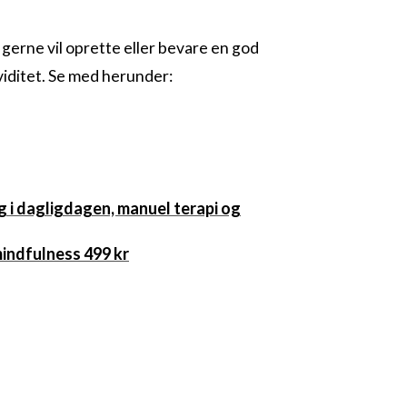
r gerne vil oprette eller bevare en god
viditet. Se med herunder:
ng i dagligdagen, manuel terapi og
indfulness 499 kr