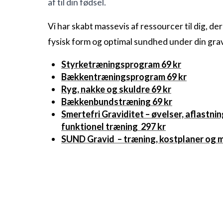
af til din fødsel.
Vi har skabt massevis af ressourcer til dig, de
fysisk form og optimal sundhed under din gra
Styrketræningsprogram 69 kr
Bækkentræningsprogram 69 kr
Ryg, nakke og skuldre 69 kr
Bækkenbundstræning 69 kr
Smertefri Graviditet – øvelser, aflastni
funktionel træning 297 kr
SUND Gravid – træning, kostplaner og m