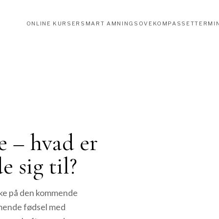
ONLINE KURSER
SMART AMNING
SOVEKOMPASSET
TERMI
e – hvad er
e sig til?
ænke på den kommende
mende fødsel med