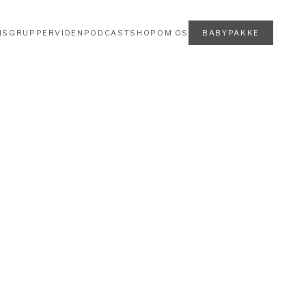
NSGRUPPER
VIDEN
PODCAST
SHOP
OM OS
BABYPAKKE