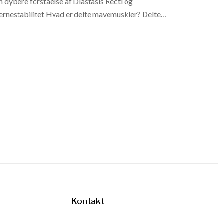
n dybere forståelse af Diastasis Recti og
ernestabilitet Hvad er delte mavemuskler? Delte
avemuskler, også kaldet diastasis recti , er en
ilstand, hvor de lige mavemuskler (rectus
bdominis)...
Kontakt