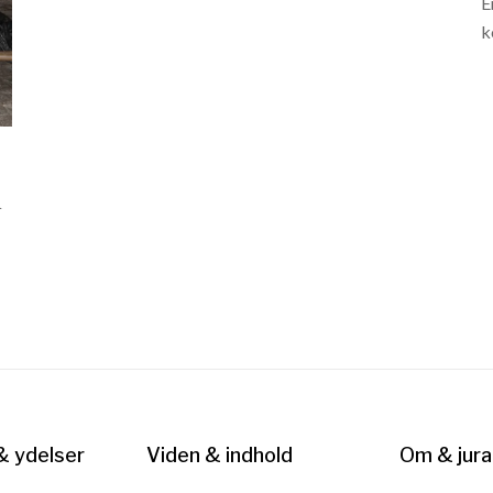
E
k
m
t
a
n
& ydelser
Viden & indhold
Om & jura