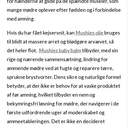
for hænderne at glide på de spændte muskler, som
mange mødre oplever efter fødslen og i forbindelse
med amning.
Hvis du har fået kejsersnit, kan
Mushies olie
bruges
til blidt at massere arret og blødgøre arvævet, så
det heler flot.
Mushies baby balm
tilbyder, med sin
rige og nærende sammensætning, lindring for
ammende mødre ved at fugte og reparere tørre,
sprukne brystvorter. Dens sikre og naturlige formel
betyder, at der ikke er behov for at vaske produktet
af før amning, hvilket tilbyder en nem og
bekymringsfri løsning for mødre, der navigerer i de
første udfordrende uger af moderskabet og
ammeetableringen. Det er ikke en decideret