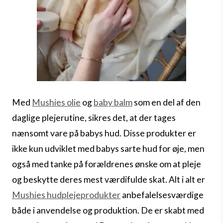
Med
Mushies olie
og
baby balm
som en del af den
daglige plejerutine, sikres det, at der tages
nænsomt vare på babys hud. Disse produkter er
ikke kun udviklet med babys sarte hud for øje, men
også med tanke på forældrenes ønske om at pleje
og beskytte deres mest værdifulde skat.
Alt i alt er
Mushies hudplejeprodukter
anbefalelsesværdige
både i anvendelse og produktion. De er skabt med