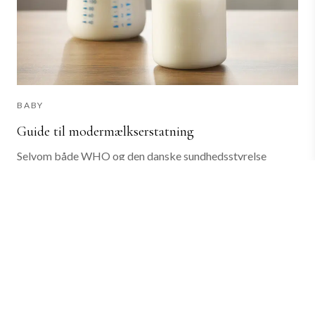
BABY
Guide til modermælkserstatning
Selvom både WHO og den danske sundhedsstyrelse
anbefaler, at spædbørn ammes fuldt i de første 6 måneder,
så er det desværre kun tilfældet for omkring 15% af børn
født i Danmark. Og ca 60% ammes...