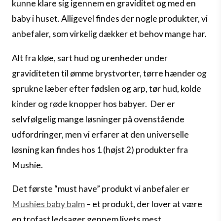
kunne klare sig igennem en graviditet og med en
baby i huset. Alligevel findes der nogle produkter, vi
anbefaler, som virkelig dækker et behov mange har.
Alt fra kløe, sart hud og urenheder under
graviditeten til ømme brystvorter, tørre hænder og
sprukne læber efter fødslen og arp, tør hud, kolde
kinder og røde knopper hos babyer.
Der er
selvfølgelig mange løsninger på ovenstående
udfordringer, men vi erfarer at den universelle
løsning kan findes hos 1 (højst 2) produkter fra
Mushie.
Det første “must have” produkt vi anbefaler er
Mushies baby balm
– et produkt, der lover at være
en trofast ledsager gennem livets mest