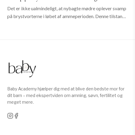
Det er ikke ualmindeligt, at nybagte mødre oplever svamp
på brystvorterne i løbet af ammeperioden. Denne tilstand,
ofte forårsaget af gærsvampen Candida albicans , kan
opstå, når kroppens naturlige...
Baby Academy hjælper dig med at blive den bedste mor for
dit barn – med ekspertviden om amning, søvn, fertilitet og
meget mere.