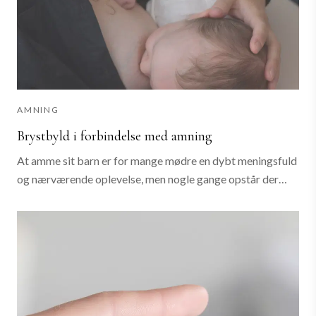
AMNING
Brystbyld i forbindelse med amning
At amme sit barn er for mange mødre en dybt meningsfuld
og nærværende oplevelse, men nogle gange opstår der
udfordringer, der kan føles overvældende og smertefulde.
En brystbyld er en af disse...