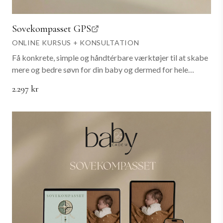
Sovekompasset GPS
ONLINE KURSUS + KONSULTATION
Få konkrete, simple og håndtérbare værktøjer til at skabe
mere og bedre søvn for din baby og dermed for hele
familien. Sovekompasset viser dig vejen til en tryg
2.297 kr
søvnrejse, hvor vi tager dig i hånden hele vejen, uanset
hvilke udfordringer, du oplever med din babys søvn lige nu.
Hos os får du evidensbaserede og gennemprøvede
teknikker og vejledning, du kan gå i gang med nu og her.
Sovekompasset GPS et gruppe forløb med kursusstart d.
20/4, der indkluderer 4 coaching calls. Første coaching call
er onsdag d. 29/4 kl 14.30 og fortsætter derefter ugentligt
onsdag 14:30 frem til og med d. 20/5