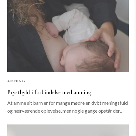
AMNING
Brystbyld i forbindelse med amning
At amme sit barn er for mange mødre en dybt meningsfuld
og nærværende oplevelse, men nogle gange opstår der
udfordringer, der kan føles overvældende og smertefulde.
En brystbyld er en af disse...