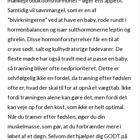
mælkeproduktionshormonet – øger ens appetit.
Samtidig vil søvnmangel, som er en af
”bivirkningerne” ved at have en baby, rode rundt i
hormonbalancen og især sulthormonerne leptin og
ghrelin. Disse hormonforstyrrelser får en til at
crave sødt, salt og kulhydratsrige fødevarer.
De
fleste mødre har også travlt med at passe en baby,
så træning bliver ofte nedprioriteret. Dette er
selvfølgelig ikke en fordel, da træning efter fødslen
ofte er, hvad der skal til for at opnå et vægttab. Ikke
fordi træningen alene kan gøre det, men fordi det
kan veje op for den kost, som ikke er helt optimal.
Når du træner efter fødslen, øger du din
muskelmasse, som gør, at du forbrænder mere i
løbet af et døgn. Selvom det hjælper dig GODT på