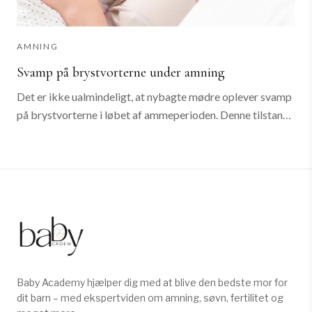
AMNING
Svamp på brystvorterne under amning
Det er ikke ualmindeligt, at nybagte mødre oplever svamp
på brystvorterne i løbet af ammeperioden. Denne tilstand,
ofte forårsaget af gærsvampen Candida albicans , kan
opstå, når kroppens naturlige...
Baby Academy hjælper dig med at blive den bedste mor for
dit barn – med ekspertviden om amning, søvn, fertilitet og